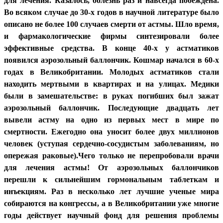
для лечения. Казалось, болезнь раз и навсегда побеждена.
Во всяком случае до 30-х годов в научной литературе было
описано не более 100 случаев смерти от астмы. Шло время,
и фармакологические фирмы синтезировали более
эффективные средства. В конце 40-х у астматиков
появился аэрозольный баллончик. Кошмар начался в 60-х
годах в Великобритании. Молодых астматиков стали
находить мертвыми в квартирах и на улицах. Медики
были в замешательстве: в руках погибших был зажат
аэрозольный баллончик. Последующие двадцать лет
вывели астму на одно из первых мест в мире по
смертности. Ежегодно она уносит более двух миллионов
человек (уступая сердечно-сосудистым заболеваниям, но
опережая раковые).Чего только не перепробовали врачи
для лечения астмы! От аэрозольных баллончиков
перешли к сильнейшим гормональным таблеткам и
инъекциям. Раз в несколько лет лучшие ученые мира
собираются на конгрессы, а в Великобритании уже многие
годы действует научный фонд для решения проблемы