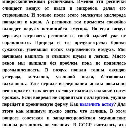
микроскопическими ресничками. Именно эти реснички
очищают воздух от пыли и микробов, делая его
стерильным. И только после этого молекулы кислорода
попадают в кровь. А реснички тем временем спокойно
выводят наружу оставшийся «мусор». Но если воздух
чересчур загрязнен, реснички со своей задачей уже не
справляются. Природа и это предусмотрела: бронхи
сужаются, уменьшая поток загрязненного воздуха. Мы
начинаем кашлять и слышим шумы в легких. Много
веков мы дышали без проблем, пока не появилась
промышленность. В воздух попали тонны оксидов
углерода, металлов, угольной пыли, бензиновых
выхлопов… Уже первые исследования астмы показали:
некоторые из этих веществ могут вызвать сильный спазм
бронхов. Если вовремя не справиться с аллергией, удушье
перейдет в хроническую форму. Как
вылечить астму
? Для
этого как минимум нужно знать, что лечишь. В этом
вопросе советская и западноевропейская медицинские
школы разошлись во мнениях. В СССР считалось, что