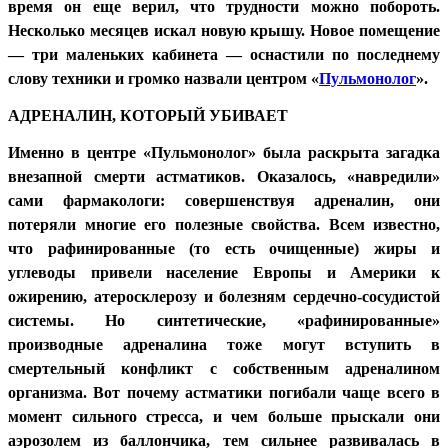
время он еще верил, что трудности можно побороть.
Несколько месяцев искал новую крышу. Новое помещение
— три маленьких кабинета — оснастили по последнему
слову техники и громко назвали центром «
Пульмонолог
».
АДРЕНАЛИН, КОТОРЫЙ УБИВАЕТ
Именно в центре «Пульмонолог» была раскрыта загадка
внезапной смерти астматиков. Оказалось, «навредили»
сами фармакологи: совершенствуя адреналин, они
потеряли многие его полезные свойства. Всем известно,
что рафинированные (то есть очищенные) жиры и
углеводы привели население Европы и Америки к
ожирению, атеросклерозу и болезням сердечно-сосудистой
системы. Но синтетические, «рафинированные»
производные адреналина тоже могут вступить в
смертельный конфликт с собственным адреналином
организма. Вот почему астматики погибали чаще всего в
момент сильного стресса, и чем больше прыскали они
аэрозолем из баллончика, тем сильнее развивалась в