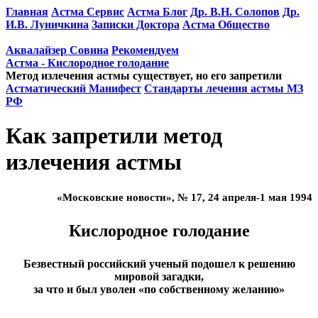
Главная
Астма Сервис
Астма Блог
Др. В.Н. Солопов
Др.
И.В. Луничкина
Записки Доктора
Астма Общество
Аквалайзер Совина
Рекомендуем
Астма - Кислородное голодание
Метод излечения астмы существует, но его запретили
Астматический Манифест
Стандарты лечения астмы МЗ
РФ
Как запретили метод
излечения астмы
«Московские новости», № 17, 24 апреля-1 мая 1994
Кислородное голодание
Безвестный российский ученый подошел к решению
мировой загадки,
за что и был уволен «по собственному желанию»