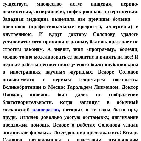
существует множество астм: пищевая, нервно-
психическая, аспириновая, инфекционная, аллергическая.
Западная медицина выделила две причины болезни —
внешнюю (профессиональные вредности, аллергены) и
внутреннюю. И вдруг доктору Солопову удалось
установить: хотя причины и разные, болезнь протекает по
строгим законам. А значит, зная «программу» болезни,
можно точно моделировать ее развитие и влиять на нее! И
первые работы неизвестного ученого были опубликованы
в иностранных научных журналах. Вскоре Солопов
познакомился с первым секретарем посольства
Великобритании в Москве Гаральдом Липманом. Доктор
Липман, конечно, был далек от соображений
благотворительности, когда заглянул в обычный
московский
кооператив
, которых в те годы было пруд
пруди. Оглядев довольно убогую обстановку, англичанин
предложил помощь. Вскоре о работах Солопова узнали
английские фирмы… Исследования продолжались! Вскоре
Солопов познакомился с известным итальянским