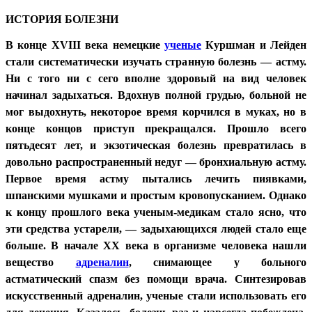
ИСТОРИЯ БОЛЕЗНИ
В конце XVIII века немецкие
ученые
Куршман и Лейден
стали систематически изучать странную болезнь — астму.
Ни с того ни с сего вполне здоровый на вид человек
начинал задыхаться. Вдохнув полной грудью, больной не
мог выдохнуть, некоторое время корчился в муках, но в
конце концов приступ прекращался. Прошло всего
пятьдесят лет, и экзотическая болезнь превратилась в
довольно распространенный недуг — бронхиальную астму.
Первое время астму пытались лечить пиявками,
шпанскими мушками и простым кровопусканием. Однако
к концу прошлого века ученым-медикам стало ясно, что
эти средства устарели, — задыхающихся людей стало еще
больше. В начале XX века в организме человека нашли
вещество
адреналин
, снимающее у больного
астматический спазм без помощи врача. Синтезировав
искусственный адреналин, ученые стали использовать его