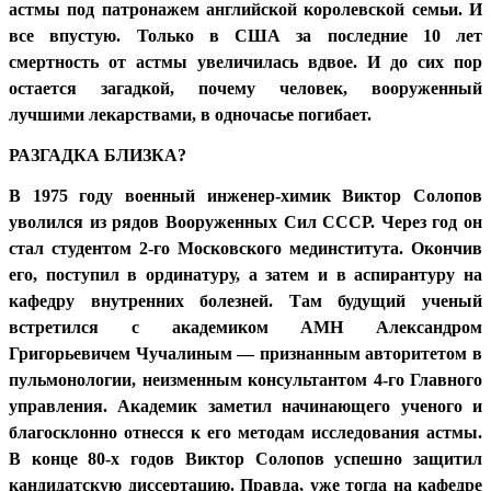
астмы под патронажем английской королевской семьи. И
все впустую. Только в США за последние 10 лет
смертность от астмы увеличилась вдвое. И до сих пор
остается загадкой, почему человек, вооруженный
лучшими лекарствами, в одночасье погибает.
РАЗГАДКА БЛИЗКА?
В 1975 году военный инженер-химик Виктор Солопов
уволился из рядов Вооруженных Сил СССР. Через год он
стал студентом 2-го Московского мединститута. Окончив
его, поступил в ординатуру, а затем и в аспирантуру на
кафедру внутренних болезней. Там будущий ученый
встретился с академиком АМН Александром
Григорьевичем Чучалиным — признанным авторитетом в
пульмонологии, неизменным консультантом 4-го Главного
управления. Академик заметил начинающего ученого и
благосклонно отнесся к его методам исследования астмы.
В конце 80-х годов Виктор Солопов успешно защитил
кандидатскую диссертацию. Правда, уже тогда на кафедре